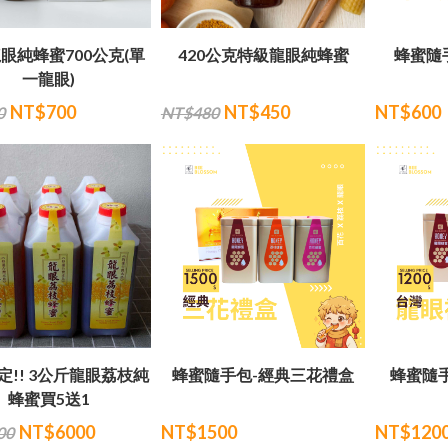
眼純蜂蜜700公克(單
420公克特級龍眼純蜂蜜
蜂蜜隨
一龍眼)
NT$700
NT$450
NT$600
0
NT$480
定!! 3公斤龍眼荔枝純
蜂蜜隨手包-經典三花禮盒
蜂蜜隨
蜂蜜買5送1
NT$6000
NT$1500
NT$120
00