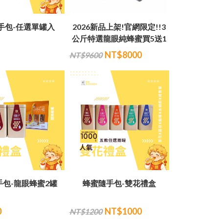
手包-任選單罐入
2026新品上架!官網限定!!3
公斤特選龍眼純蜂蜜買5送1
NT$8000
NT$9600
手包-龍眼蜂蜜2罐
蜂蜜隨手包-雙花禮盒
0
NT$1000
NT$1200