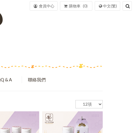
會員中心
購物車
0
中文(繁)
Q & A
聯絡我們