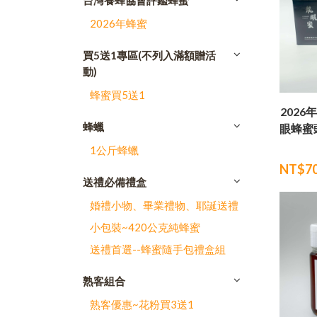
台灣養蜂協會評鑑蜂蜜
2026年蜂蜜
買5送1專區(不列入滿額贈活
動)
蜂蜜買5送1
202
蜂蠟
眼蜂蜜頭
1公斤蜂蠟
NT$7
送禮必備禮盒
婚禮小物、畢業禮物、耶誕送禮
小包裝~420公克純蜂蜜
送禮首選--蜂蜜隨手包禮盒組
熟客組合
熟客優惠~花粉買3送1