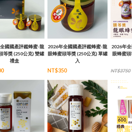
6年全國國產評鑑蜂蜜-龍
2026年全國國產評鑑蜂蜜-龍
2026年
等獎 (250公克) 雙罐
眼蜂蜜頭等獎 (250公克) 單罐
眼蜂蜜頭等
禮盒
入
00
NT$350
NT$3750