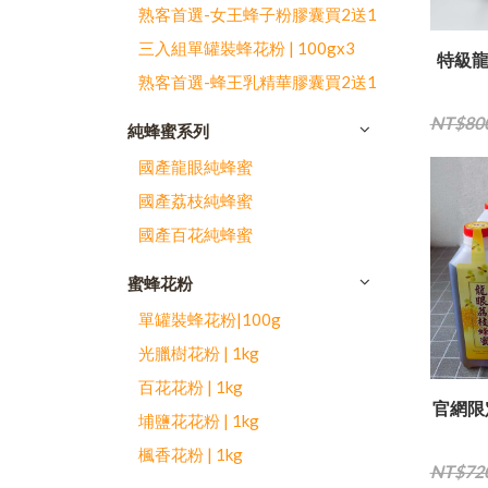
熟客首選-女王蜂子粉膠囊買2送1
三入組單罐裝蜂花粉 | 100gx3
特級龍
熟客首選-蜂王乳精華膠囊買2送1
NT$80
純蜂蜜系列
國產龍眼純蜂蜜
國產荔枝純蜂蜜
國產百花純蜂蜜
蜜蜂花粉
單罐裝蜂花粉|100g
光臘樹花粉 | 1kg
百花花粉 | 1kg
官網限
埔鹽花花粉 | 1kg
楓香花粉 | 1kg
NT$72