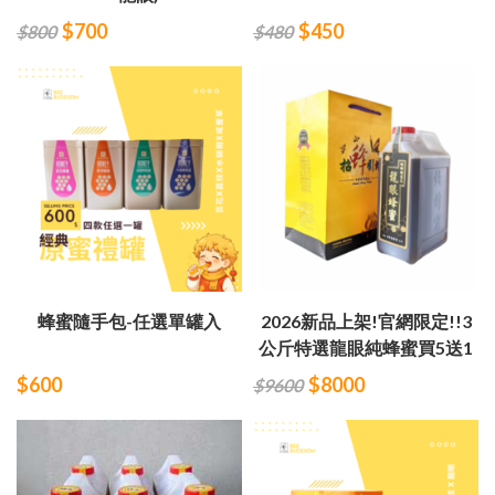
$700
$450
$800
$480
蜂蜜隨手包-任選單罐入
2026新品上架!官網限定!!3
公斤特選龍眼純蜂蜜買5送1
$600
$8000
$9600