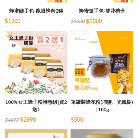
蜂蜜隨手包-龍眼蜂蜜2罐
蜂蜜隨手包-雙花禮盒
$1200
$1000
$1200
100%女王蜂子粉特惠組|買2
單罐裝蜂花粉(埔鹽、光臘樹)
送1
| 100g
$2998
$500
$4497