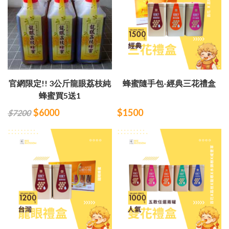
官網限定!! 3公斤龍眼荔枝純
蜂蜜隨手包-經典三花禮盒
蜂蜜買5送1
$6000
$1500
$7200