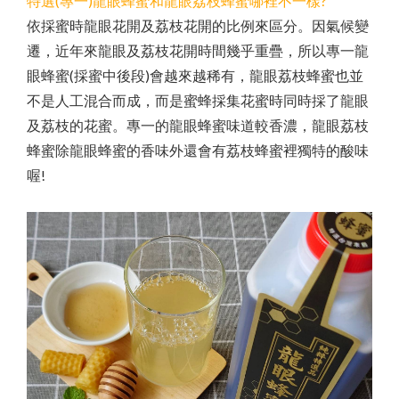
特選(專一)龍眼蜂蜜和龍眼荔枝蜂蜜哪裡不一樣?
依採蜜時龍眼花開及荔枝花開的比例來區分。因氣候變
遷，近年來龍眼及荔枝花開時間幾乎重疊，所以專一龍
眼蜂蜜(採蜜中後段)會越來越稀有，龍眼荔枝蜂蜜也並
不是人工混合而成，而是蜜蜂採集花蜜時同時採了龍眼
及荔枝的花蜜。專一的龍眼蜂蜜味道較香濃，龍眼荔枝
蜂蜜除龍眼蜂蜜的香味外還會有荔枝蜂蜜裡獨特的酸味
喔!