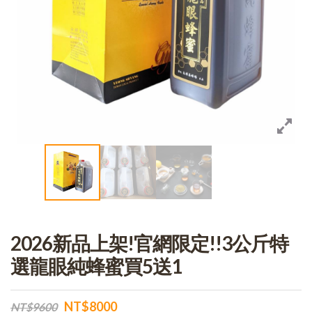
2026新品上架!官網限定!!3公斤特
選龍眼純蜂蜜買5送1
NT$8000
NT$9600