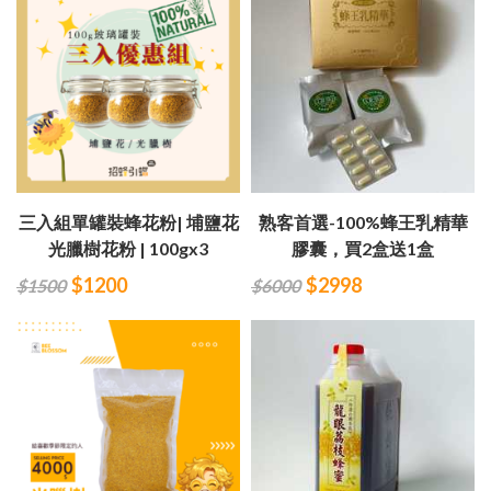
三入組單罐裝蜂花粉| 埔鹽花
熟客首選-100%蜂王乳精華
光臘樹花粉 | 100gx3
膠囊，買2盒送1盒
$1200
$2998
$1500
$6000