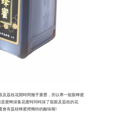
眼及荔枝花開時間幾乎重疊，所以專一龍眼蜂蜜
而是蜜蜂採集花蜜時同時採了龍眼及荔枝的花
還會有荔枝蜂蜜裡獨特的酸味喔!