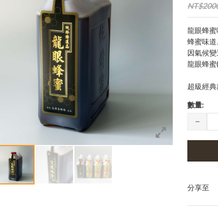
NT$200
龍眼蜂蜜
蜂蜜味道
因氣候變
龍眼蜂蜜
超級經典
數量:
分享至