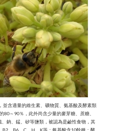
，並含適量的維生素、礦物質、氨基酸及酵素類
的80～90％，此外尚含少量的麥芽糖、蔗糖、
鎂、鐵、鈉、錳、矽等鹽類，被認為是鹼性食物，其
B2、B6、C、H、K等；氨基酸含10餘種；酵