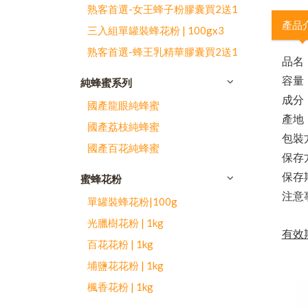
熟客首選-女王蜂子粉膠囊買2送1
產品
三入組單罐裝蜂花粉 | 100gx3
熟客首選-蜂王乳精華膠囊買2送1
品名
容量
純蜂蜜系列
成分
國產龍眼純蜂蜜
產地
國產荔枝純蜂蜜
包裝
國產百花純蜂蜜
保存
保存
蜜蜂花粉
注意
單罐裝蜂花粉|100g
光臘樹花粉 | 1kg
有效期
百花花粉 | 1kg
埔鹽花花粉 | 1kg
楓香花粉 | 1kg