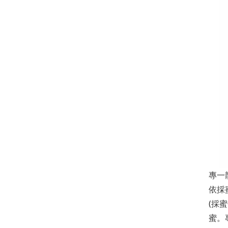
專一
依採
(採
蜜。