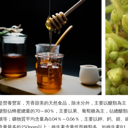
是營養豐富，芳香甜美的天然食品，除水分外，主要以醣類為主
醣類佔蜂蜜總量的70～80％，主要以果、葡萄糖為主，佔總醣類
糖等；礦物質平均含量為0.04％～0.06％，主要以鉀、鈣、
含量最多約250ppm以上；維生素含量低而種類多，如維生素B1、