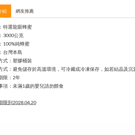
介紹
網友推薦
：特選龍眼蜂蜜
：3000公克
：100%純蜂蜜
：台灣本島
方式：塑膠桶裝
方式：避免儲存於高溫環境，可冷藏或冷凍保存，如若結晶及沉
期限：2年
事項：未滿1歲的嬰兒請勿餵食
限到2028.04.20