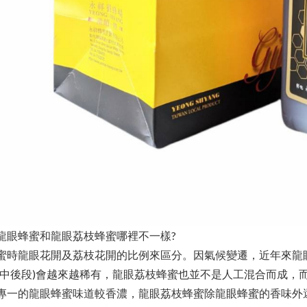
龍眼蜂蜜和龍眼荔枝蜂蜜哪裡不一樣?
蜜時龍眼花開及荔枝花開的比例來區分。因氣候變遷，近年來龍
蜜中後段)會越來越稀有，龍眼荔枝蜂蜜也並不是人工混合而成，
專一的龍眼蜂蜜味道較香濃，龍眼荔枝蜂蜜除龍眼蜂蜜的香味外