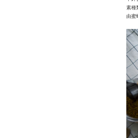
素種
由蜜