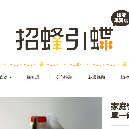
購物
蜂知識
安心檢驗
花現蜂跡
購物
家庭號
單一