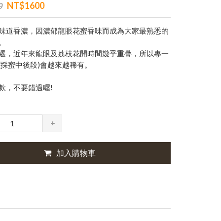
NT$1600
0
味道香濃，因濃郁龍眼花蜜香味而成為大家最熟悉的
。
遷，近年來龍眼及荔枝花開時間幾乎重疊，所以專一
(採蜜中後段)會越來越稀有。
款，不要錯過喔!
加入購物車