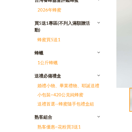
台灣養蜂協會評鑑蜂蜜
2026年蜂蜜
買5送1專區(不列入滿額贈活
動)
蜂蜜買5送1
蜂蠟
1公斤蜂蠟
送禮必備禮盒
婚禮小物、畢業禮物、耶誕送禮
小包裝~420公克純蜂蜜
送禮首選--蜂蜜隨手包禮盒組
熟客組合
熟客優惠~花粉買3送1