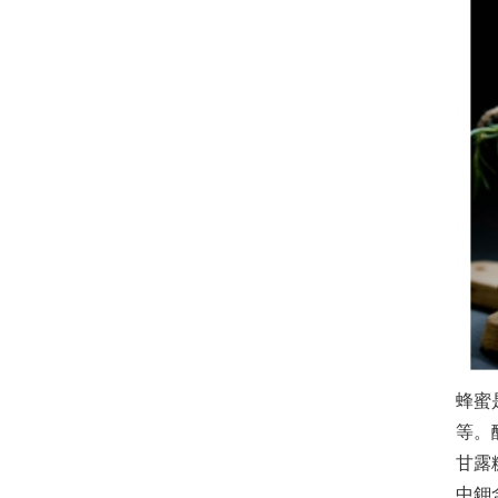
蜂蜜
等。
甘露
中鉀