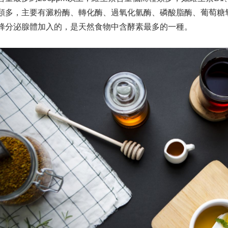
類多，主要有澱粉酶、轉化酶、過氧化氫酶、磷酸脂酶、葡萄糖
蜂分泌腺體加入的，是天然食物中含酵素最多的一種。