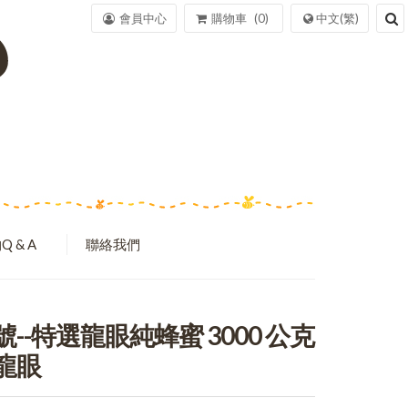
會員中心
購物車
0
中文(繁)
Q & A
聯絡我們
--特選龍眼純蜂蜜 3000 公克
龍眼