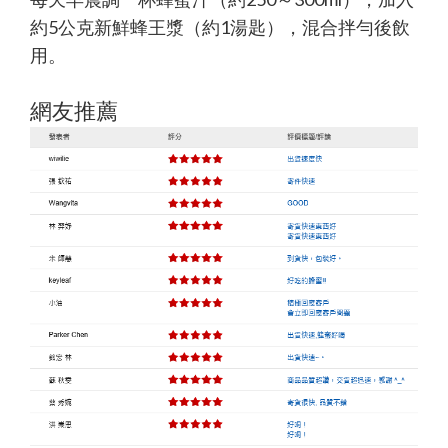
約5公克新鮮蜂王漿（約1湯匙），混合拌勻後飲
用。
網友推薦