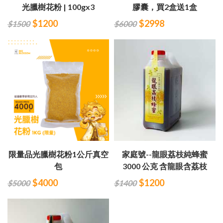
光臘樹花粉 | 100gx3
膠囊，買2盒送1盒
$1200
$2998
$1500
$6000
限量品光臘樹花粉1公斤真空
家庭號--龍眼荔枝純蜂蜜
包
3000 公克 含龍眼含荔枝
$4000
$1200
$5000
$1400