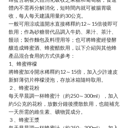
體內不需再分解消化，短時間內就可被腸胃吸
收，每人每天建議用量約30公克。
一般可用涼或溫開水直接稀釋約12～15倍後即可
飲用；作為砂糖替代品調入牛奶、果汁、茶汁、
饅頭；製作麵包及料理用等；也可將蜂蜜經發酵
釀造成蜂蜜酒、蜂蜜醋飲用，以下介紹與其他蜂
產品混合食用的方式供參考：
1、蜂蜜檸檬
將蜂蜜加冷開水稀釋約12～15倍，加入少許連皮
新鮮薄切片檸檬浸泡，存放冰箱隨時取用。
２、蜂蜜花粉
每天早晨調一杯蜂蜜汁（約250～300ml），加入
約5公克的花粉，放數分鐘後攪散飲用，也能補充
一天所需的維生素、礦物質成分。
３、蜂蜜王漿
每天早晨調一杯蜂蜜汁（約250～300ml），加入