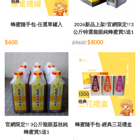
蜂蜜隨手包-任選單罐入
2026新品上架!官網限定!!3
公斤特選龍眼純蜂蜜買5送1
$600
$8000
$9600
官網限定!! 3公斤龍眼荔枝純
蜂蜜隨手包-經典三花禮盒
蜂蜜買5送1