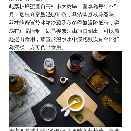
此荔枝蜂蜜產自高雄市大樹區，產季為每年4-5
月，荔枝蜂蜜呈淺琥珀色，具清淡荔枝花香味。
荔枝蜂蜜置於冰箱冷藏及秋冬季氣溫降低時，容
易有結晶情形，結晶後無法由瓶口倒出，可以湯
匙挖出食用，或置於溫熱水中浸泡數次直至溶解
為液狀，方可倒出食用。
蜂蜜含易被人體消化吸收之果糖和葡萄糖，食進