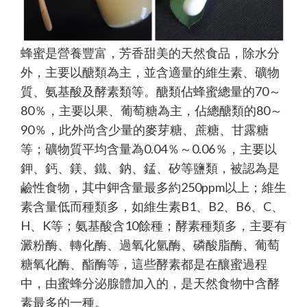
蜂蜜是營養豐富，芳香甜美的天然食品，除水分
外，主要以醣類為主，並含適量的維生素、礦物
質、氨基酸及酵素類等。醣類佔蜂蜜總量的70～
80％，主要以果、葡萄糖為主，佔總醣類的80～
90％，此外尚含少量的麥芽糖、蔗糖、甘露糖
等；礦物質平均含量為0.04％～0.06％，主要以
鉀、鈣、鎂、鐵、鈉、錳、矽等鹽類，被認為是
鹼性食物，其中鉀含量最多約250ppm以上；維生
素含量低而種類多，如維生素B1、B2、B6、C、
H、K等；氨基酸含10餘種；酵素種類多，主要有
澱粉酶、轉化酶、過氧化氫酶、磷酸脂酶、葡萄
糖氧化酶、酯酶等，這些酵素都是在釀蜜過程
中，由蜜蜂分泌腺體加入的，是天然食物中含酵
素最多的一種。