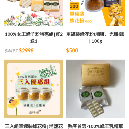
100%女王蜂子粉特惠組|買2
單罐裝蜂花粉(埔鹽、光臘樹)
送1
| 100g
$2998
$500
$4497
三入組單罐裝蜂花粉| 埔鹽花
熟客首選-100%蜂王乳精華