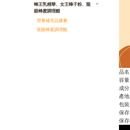
蜂王乳精華、女王蜂子粉、龍
眼蜂蜜調理醋
營養補充品膠囊
龍眼蜂蜜調理醋
品名
容量
成分
產地
包裝
保存
保存