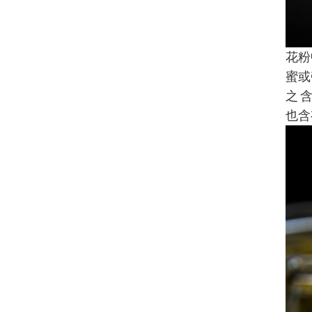
花粉
蜜或
之 
也含