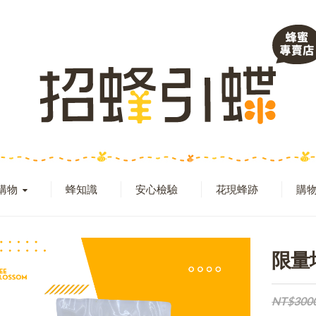
購物
蜂知識
安心檢驗
花現蜂跡
購物
限量
NT$300