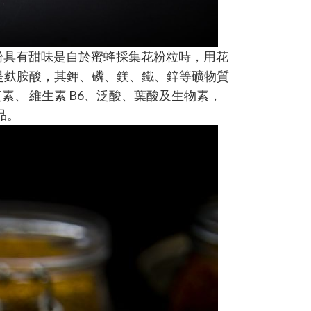
蜂花粉具有甜味是自於蜜蜂採集花粉粒時，用花
是麩胺酸，其鉀、磷、鎂、鐵、鋅等礦物質
素、 維生素 B6、泛酸、葉酸及生物素，
品。