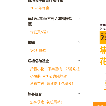
台灣養蜂協會評鑑蜂蜜
2026年蜂蜜
買5送1專區(不列入滿額贈活
動)
蜂蜜買5送1
蜂蠟
1公斤蜂蠟
送禮必備禮盒
婚禮小物、畢業禮物、耶誕送禮
小包裝~420公克純蜂蜜
送禮首選--蜂蜜隨手包禮盒組
熟客組合
熟客優惠~花粉買3送1