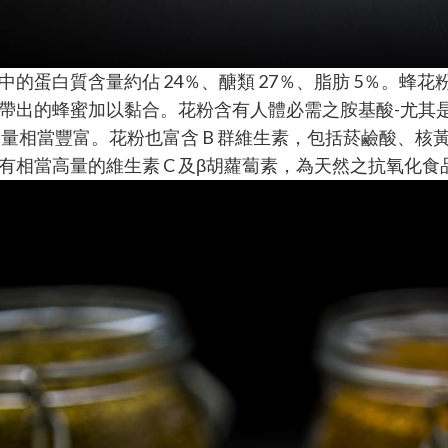
中的蛋白質含量約佔 24％、醣類 27％、脂肪 5％。
帶出的蜂蜜加以黏合。花粉含有人體必需之胺基酸-尤其
含量相當豐富。花粉也富含 B 群維生素，包括菸鹼酸、核黃
有相當高量的維生素 C 及β胡蘿蔔素，為天然之抗氧化食