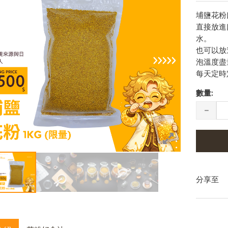
埔鹽花粉
直接放進
水。
也可以放
泡溫度盡
每天定時
數量:
分享至