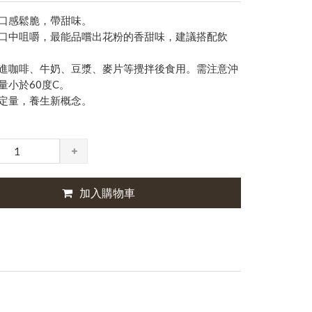
口感鬆脆，帶甜味。
口中咀嚼，最能品嚐出花粉的香甜味，建議搭配飲
進咖啡、牛奶、豆漿、麥片等攪拌後食用。需注意沖
量小於60度C。
定量，養生新概念。
加入購物車