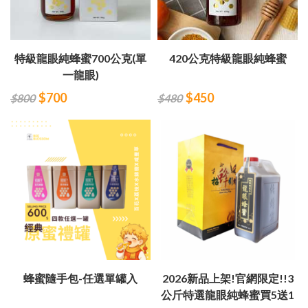
特級龍眼純蜂蜜700公克(單
420公克特級龍眼純蜂蜜
一龍眼)
$700
$450
$800
$480
蜂蜜隨手包-任選單罐入
2026新品上架!官網限定!!3
公斤特選龍眼純蜂蜜買5送1