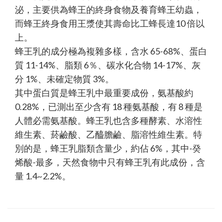
泌，主要供為蜂王的終身食物及養育蜂王幼蟲，
而蜂王終身食用王漿使其壽命比工蜂長達10 倍以
上。
蜂王乳的成分極為複雜多樣，含水 65-68%、蛋白
質 11-14%、脂類 6％、碳水化合物 14-17%、灰
分 1%、未確定物質 3%。
其中蛋白質是蜂王乳中最重要成份，氨基酸約
0.28%，已測出至少含有 18 種氨基酸，有 8 種是
人體必需氨基酸。蜂王乳也含多種酵素、水溶性
維生素、菸鹼酸、乙醯膽鹼、脂溶性維生素。特
別的是，蜂王乳脂類含量少，約佔 6%，其中-癸
烯酸-最多，天然食物中只有蜂王乳有此成份，含
量 1.4~2.2%。