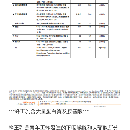
***蜂王乳含大量蛋白質及胺基酸***
蜂王乳是青年工蜂發達的下咽喉腺和大顎腺所分