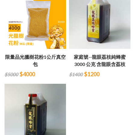
限量品光臘樹花粉1公斤真空
家庭號--龍眼荔枝純蜂蜜
包
3000 公克 含龍眼含荔枝
$4000
$1200
$5000
$1400