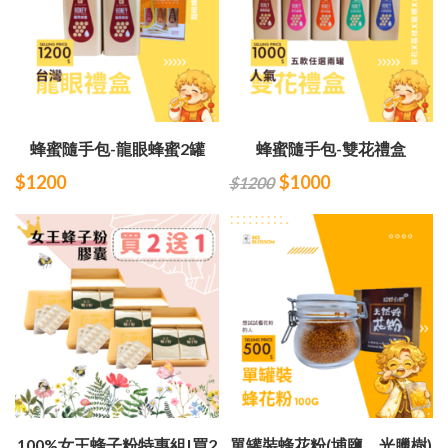
蜂蜜隨手包-龍眼蜂蜜2罐
蜂蜜隨手包-雙花禮盒
$1200
$1000
$1200
100%女王蜂子粉特惠組|買2
單罐裝蜂花粉(埔鹽、光臘樹)