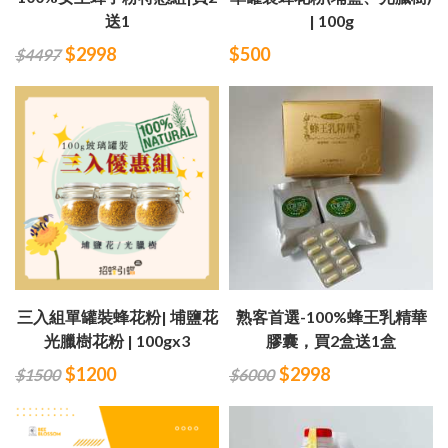
送1
| 100g
$2998
$500
$4497
三入組單罐裝蜂花粉| 埔鹽花
熟客首選-100%蜂王乳精華
光臘樹花粉 | 100gx3
膠囊，買2盒送1盒
$1200
$2998
$1500
$6000