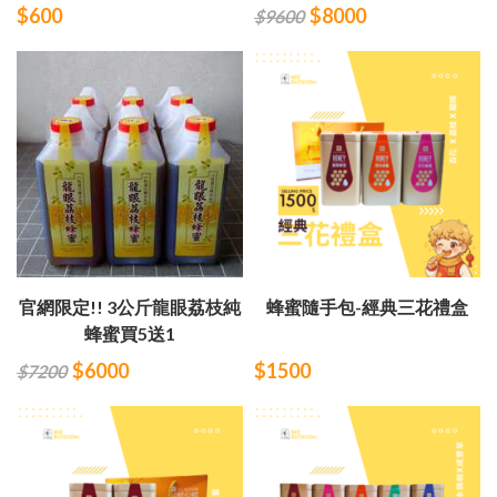
$600
$8000
$9600
官網限定!! 3公斤龍眼荔枝純
蜂蜜隨手包-經典三花禮盒
蜂蜜買5送1
$6000
$1500
$7200