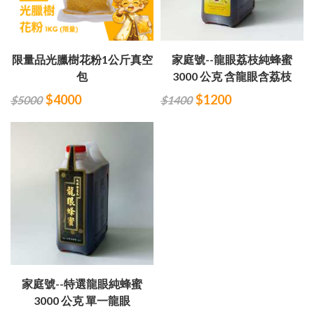
限量品光臘樹花粉1公斤真空
家庭號--龍眼荔枝純蜂蜜
包
3000 公克 含龍眼含荔枝
$4000
$1200
$5000
$1400
家庭號--特選龍眼純蜂蜜
3000 公克 單一龍眼