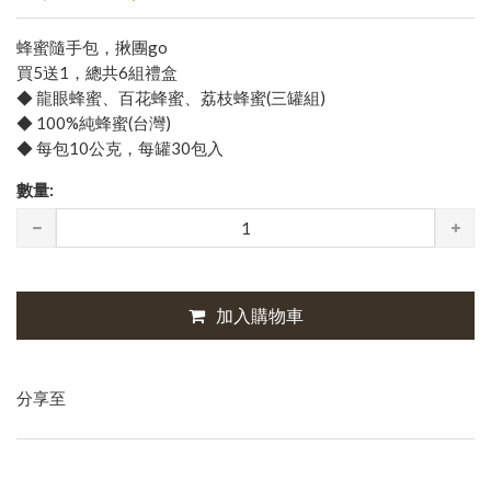
蜂蜜隨手包，揪團go
買5送1，總共6組禮盒
◆ 龍眼蜂蜜、百花蜂蜜、荔枝蜂蜜(三罐組)
◆ 100%純蜂蜜(台灣)
◆ 每包10公克，每罐30包入
數量:
加入購物車
分享至