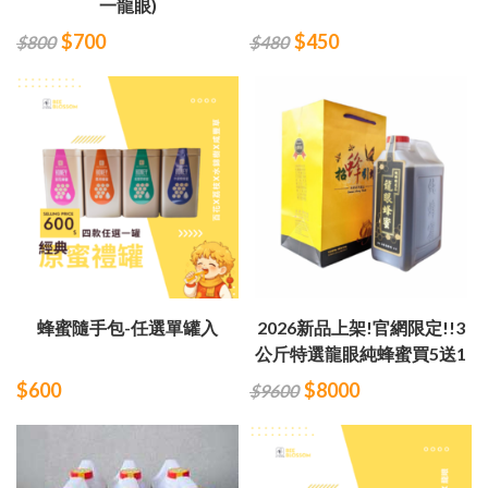
一龍眼)
$700
$450
$800
$480
蜂蜜隨手包-任選單罐入
2026新品上架!官網限定!!3
公斤特選龍眼純蜂蜜買5送1
$600
$8000
$9600