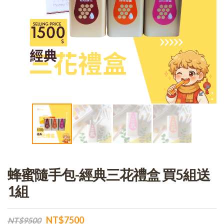
蜂蜜隨手包-經典三花禮盒 買5組送
1組
NT$7500
NT$9500