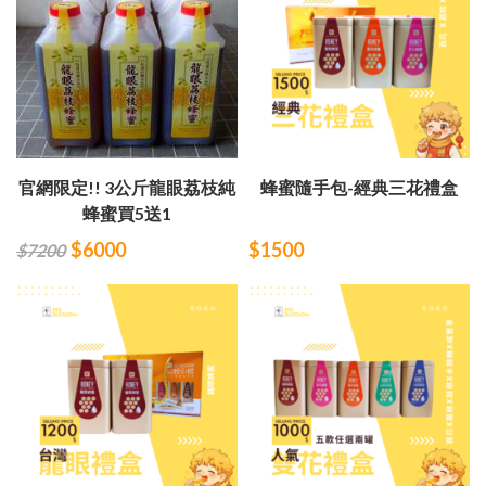
官網限定!! 3公斤龍眼荔枝純
蜂蜜隨手包-經典三花禮盒
蜂蜜買5送1
$6000
$1500
$7200