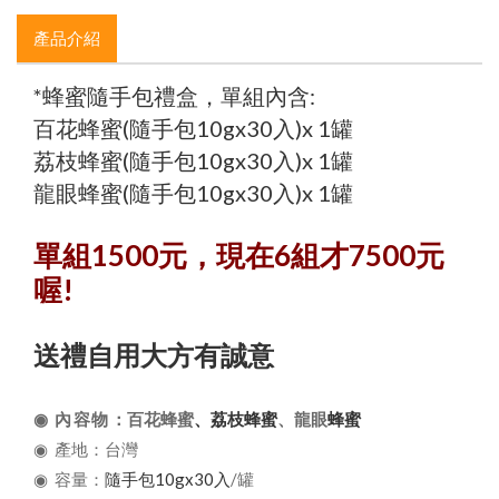
產品介紹
*蜂蜜隨手包禮盒，單組內含:
百花蜂蜜(隨手包10gx30入)x 1罐
荔枝蜂蜜(隨手包10gx30入)x 1罐
龍眼蜂蜜(隨手包10gx30入)x 1罐
單組1500元，現在6組才7500元
喔!
送禮自用大方有誠意
◉ 內容物
：百花蜂蜜
、荔枝蜂蜜
、龍眼
蜂蜜
◉
產地：台灣
◉
容量
：
隨手包10gx30入
/罐