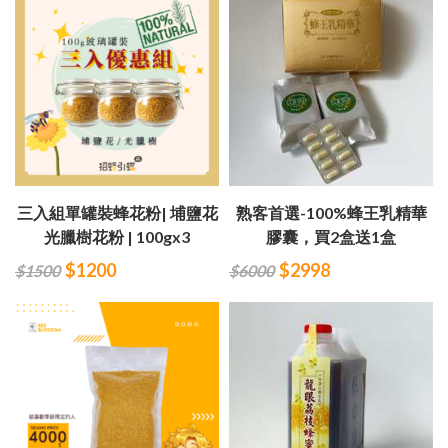
三入組單罐裝蜂花粉| 埔鹽花
熟客首選-100%蜂王乳精華
光臘樹花粉 | 100gx3
膠囊，買2盒送1盒
$1200
$2998
$1500
$6000