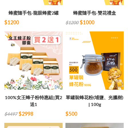
蜂蜜隨手包-龍眼蜂蜜2罐
蜂蜜隨手包-雙花禮盒
$1200
$1000
$1200
100%女王蜂子粉特惠組|買2
單罐裝蜂花粉(埔鹽、光臘樹)
送1
| 100g
$2998
$500
$4497